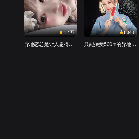
1.4万
8343
异地恋总是让人患得患失。。。
只能接受500m的异地恋，电动车没电了......