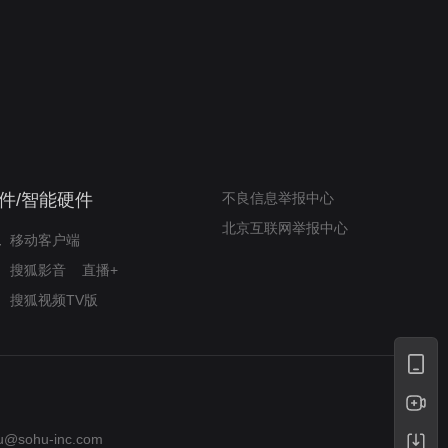
奇迹梦之队
小山羊威尔逆袭铸奇迹
件/智能硬件
不良信息举报中心
北京互联网举报中心
移动客户端
搜狐影音
直播+
搜狐视频TV版
u@sohu-inc.com