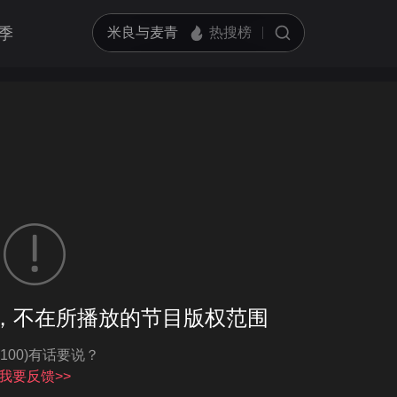
季
客户端播放
，不在所播放的节目版权范围
亮度
标准
-100)有话要说？
饱和度
100
循环播放
我要反馈>>
对比度
100
跳过片头片尾