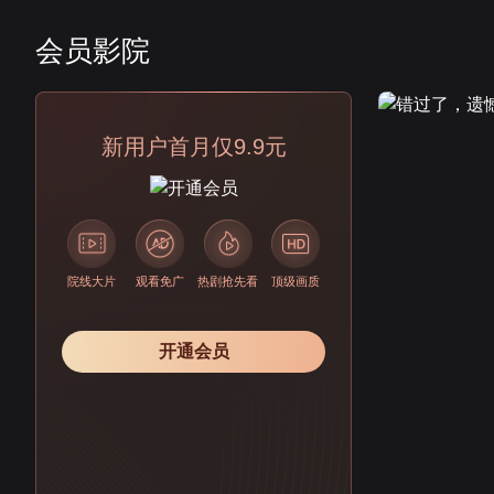
会员影院
会员
新用户首月仅9.9元
院线大片
观看免广
热剧抢先看
顶级画质
开通会员