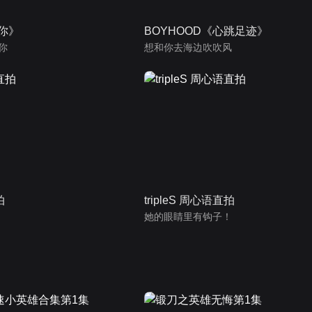
为你》
BOYHOOD《心跳足迹》
你
想和你去海边吹吹风
拍
tripleS 周心语直拍
她的眼睛里有钩子！