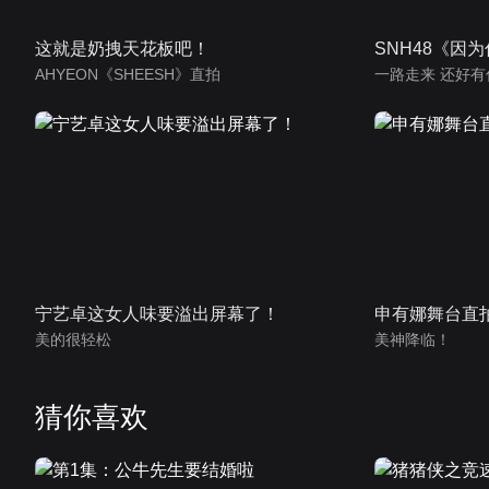
这就是奶拽天花板吧！
SNH48《因
AHYEON《SHEESH》直拍
一路走来 还好有
宁艺卓这女人味要溢出屏幕了！
申有娜舞台直
美的很轻松
美神降临！
猜你喜欢