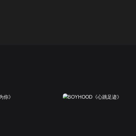
画面色彩调整
00
倍速