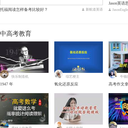
Jason英
托福阅读怎样备考比较好？
新航道英语
JasonEngli
中高考教育
快乐制造机
综艺梗主
牛顿
1947 年
氧化还原反应
高考作文