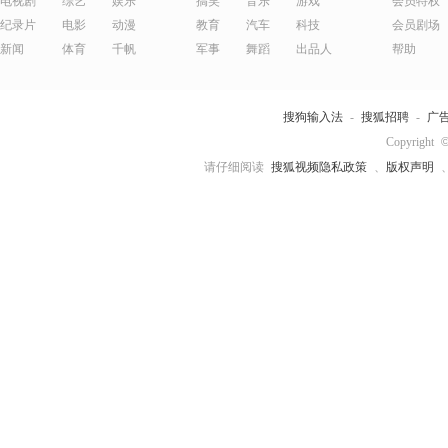
电视剧
综艺
娱乐
搞笑
音乐
游戏
会员特权
纪录片
电影
动漫
教育
汽车
科技
会员剧场
新闻
体育
千帆
军事
舞蹈
出品人
帮助
三橙
老姜侃天下
不刷题的吴
刘辉律师
姥姥
搜狗输入法
-
搜狐招聘
-
广
Copyright
请仔细阅读
搜狐视频隐私政策
、
版权声明