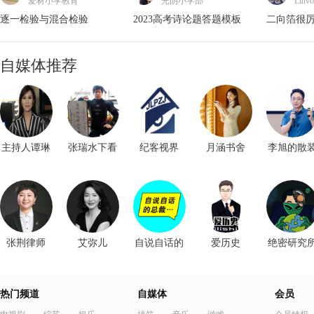
爱材小学教育
光阴小学部
Lin
教育五千年
月涵书舍
逐一检验与混合检验
2023高考诗论题答题模板
二向箔很
基本不等式配凑法求最值
这两位好汉武松都不敢惹
自媒体推荐
子卿文史站
小谷数学课
古人防晒有装备
柯西不等式秒了！
主持人谭琳
张瑞水下看
纪客视界
月涵书舍
李旭的散
世界
生物学
张荆律师
艾弥儿
自说自话的
爱历史
绝密研究
总裁
所长
侯朝辉律师
玉龙小段
得人律师
爱家心理张
丽
热门频道
自媒体
会员