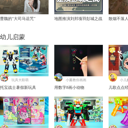
曹魏的“大司马诅咒”
地图推演刘邦项羽彭城之战
散烟不落
幼儿启蒙
玩具大联萌
小薰教你画画
小儿
托宝战士暑假新玩具
用数字8画小动物
儿歌点点
人》