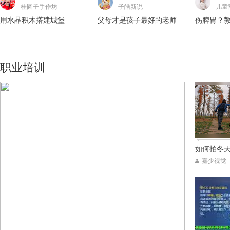
桂圆子手作坊
子皓新说
儿童
爱家心理张丽
月涵书舍
用水晶积木搭建城堡
父母才是孩子最好的老师
伤脾胃？
孩子抑郁，并非青春期
父母偏心毁子女一生？
职业培训
爱家心理张丽
玩具大联萌
家庭教育中的两难问题
咖宝车神变形玩具
如何拍冬
嘉少视觉