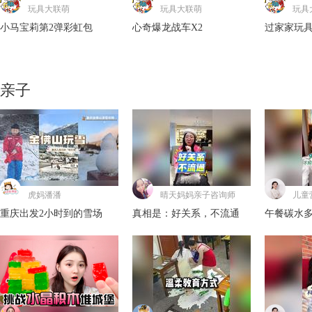
玩具大联萌
玩具大联萌
玩具
玩具大联萌
玩不累妈妈
小马宝莉第2弹彩虹包
心奇爆龙战车X2
过家家玩
叶罗丽第18弹魔法包
10后的玩具太卷了！
堡
亲子
玩具大联萌
小树玩具车
小马宝莉第2弹彩虹包
丽佳娃娃变成了艾莎公主
虎妈潘潘
晴天妈妈亲子咨询师
儿童
重庆出发2小时到的雪场
真相是：好关系，不流通
午餐碳水