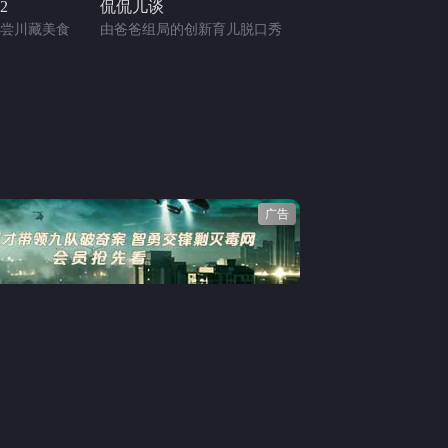
2
侃侃儿谈
尝川藏美食
由爸爸组局的创新育儿脱口秀
广告