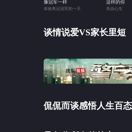
像冠军一样
这样的你
体验奥运冠军的一天
美由心生
谈情说爱VS家长里短
侃侃而谈感悟人生百态