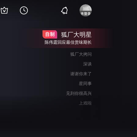
狐厂大明星
陈伟霆回应最佳赏味期长
狐厂大拷问
深谈
谢谢你来了
星同事
见到你很高兴
上戏啦