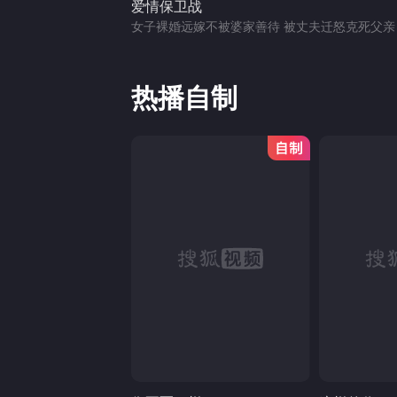
爱情保卫战
女子裸婚远嫁不被婆家善待 被丈夫迁怒克死父亲
热播自制