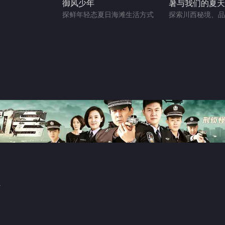
御风少年
暑与我们的夏天
探鲜年轻态夏日海滩生活方式
探索川西秘境、品