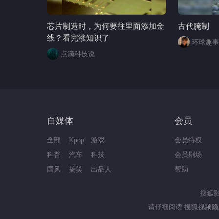
丰本丰 @
芯片制造时，为何要往里面添加金
古代腌制
线？看完涨知识了
环球趣事
点滴科技说
自媒体
会员
全部
Kpop
游戏
会员特权
科普
汽车
科技
会员剧场
国风
搞笑
出品人
帮助
搜狐
请仔细阅读
搜狐视频隐