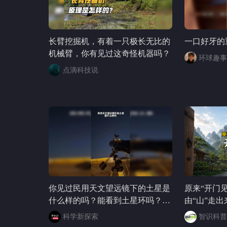
长臂挖掘机，有着一只极长无比的
一口好牙的
机械臂，你有见过这奇怪机器吗？
环球趣事
点滴科技说
你见过民用天文望远镜下的土星是
原来“开门
什么样的吗？能看到土星环吗？让
由“山”走出
我们一起来揭晓。#土星 #天文观测
科学新探索
智识科普
设备