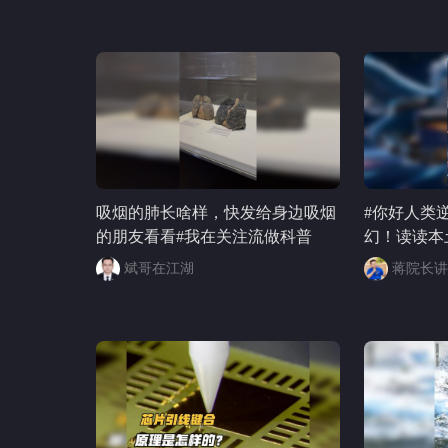
吸烟的肺长啥样，快发给身边吸烟
#你好人类
的朋友看看#我在关注流做科普
幻！读读本
光行动》#科
斌哥在江湖
蒋院长讲
讲航天 #
散装生物学
教授 @李
数学化起源
索小组 @
工智能 @
蒙 @赛蒙A