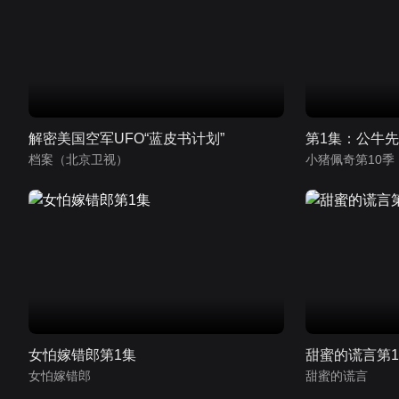
解密美国空军UFO“蓝皮书计划”
第1集：公牛
档案（北京卫视）
女怕嫁错郎第1集
甜蜜的谎言第
女怕嫁错郎
甜蜜的谎言