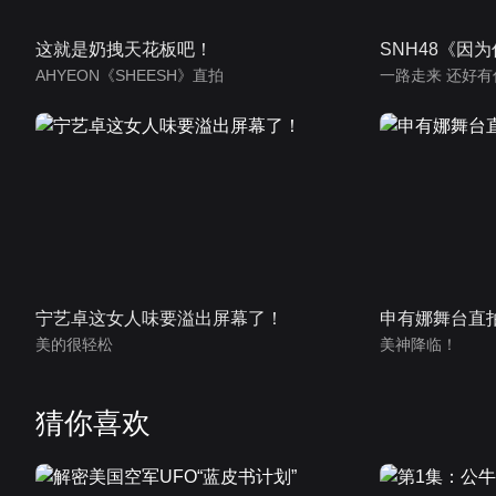
这就是奶拽天花板吧！
SNH48《因
AHYEON《SHEESH》直拍
一路走来 还好有
宁艺卓这女人味要溢出屏幕了！
申有娜舞台直
美的很轻松
美神降临！
猜你喜欢