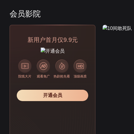
会员影院
会员
新用户首月仅9.9元
院线大片
观看免广
热剧抢先看
顶级画质
开通会员