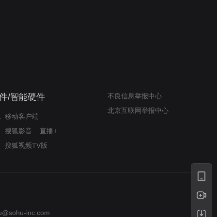
我的表兄维尼
律师文尼法庭无知遭监禁
件/智能硬件
不良信息举报中心
北京互联网举报中心
移动客户端
搜狐影音
直播+
搜狐视频TV版
u@sohu-inc.com