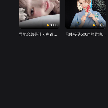
8006
1.3万
异地恋总是让人患得患失。。。
只能接受500m的异地恋，电动车没电了......