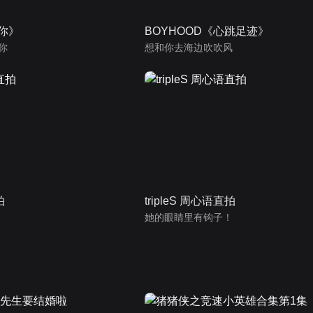
为你》
BOYHOOD《心跳足迹》
你
想和你去海边吹吹风
拍
tripleS 周心语直拍
她的眼睛里有钩子！