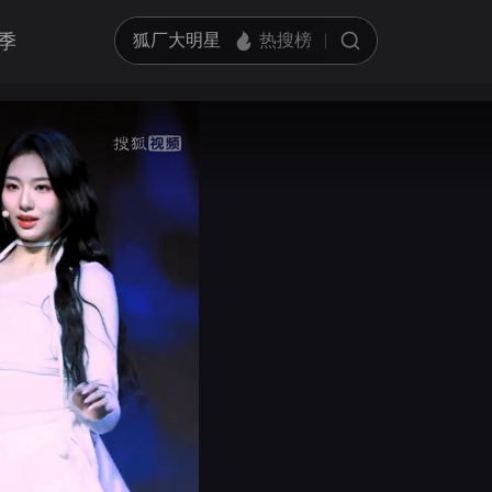
季
亮度
标准
饱和度
100
循环播放
对比度
100
跳过片头片尾