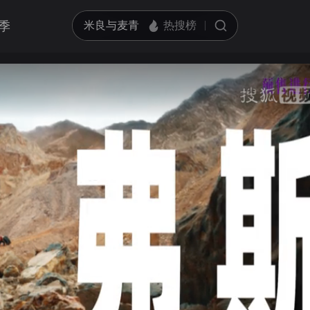
季
亮度
标准
饱和度
100
循环播放
对比度
100
跳过片头片尾