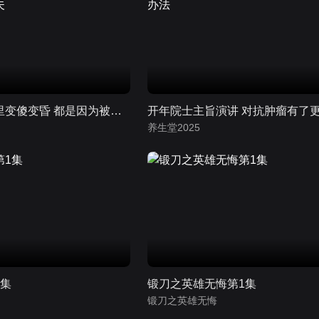
女嘉宾在婚姻里变傻变昏 都是因为被弟弟拿捏的丈夫
养生堂2025
1集
锻刀之英雄无悔第1集
锻刀之英雄无悔