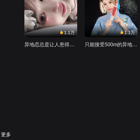
1.1万
1.1万
异地恋总是让人患得患失。。。
只能接受500m的异地恋，电动车没电了......