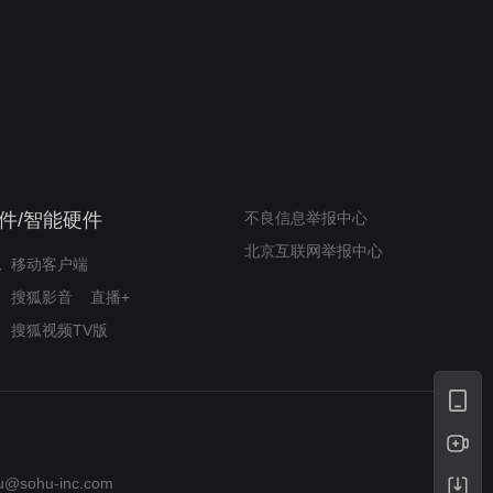
奇迹梦之队
小山羊威尔逆袭铸奇迹
件/智能硬件
不良信息举报中心
北京互联网举报中心
移动客户端
搜狐影音
直播+
搜狐视频TV版
u@sohu-inc.com