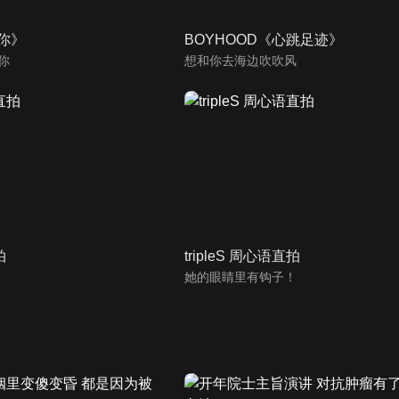
为你》
BOYHOOD《心跳足迹》
你
想和你去海边吹吹风
拍
tripleS 周心语直拍
她的眼睛里有钩子！