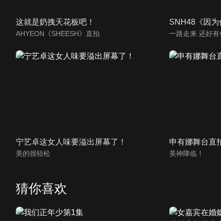
这就是奶拽天花板吧！
SNH48《因
AHYEON《SHEESH》直拍
一路走来 还好有
宁艺卓这女人味要溢出屏幕了！
申有娜舞台直
美的很轻松
美神降临！
猜你喜欢