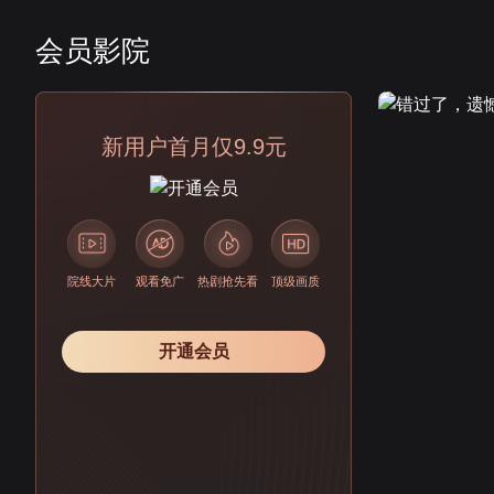
会员影院
会员
新用户首月仅9.9元
院线大片
观看免广
热剧抢先看
顶级画质
开通会员