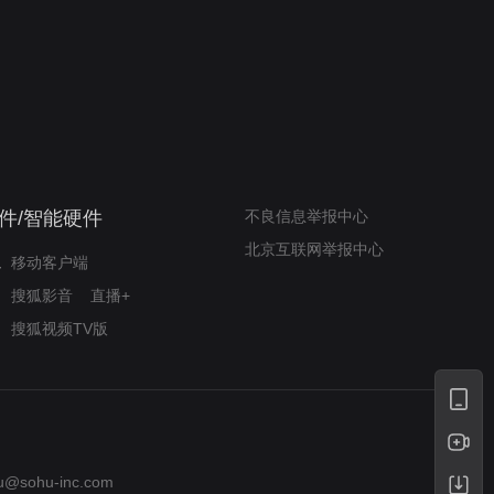
我的表兄维尼
律师文尼法庭无知遭监禁
件/智能硬件
不良信息举报中心
北京互联网举报中心
移动客户端
搜狐影音
直播+
搜狐视频TV版
u@sohu-inc.com