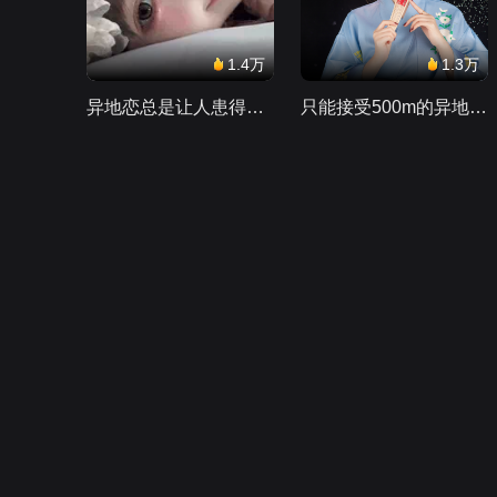
1.4万
1.3万
异地恋总是让人患得患失。。。
只能接受500m的异地恋，电动车没电了......