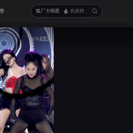
季
亮度
标准
饱和度
100
循环播放
对比度
100
跳过片头片尾