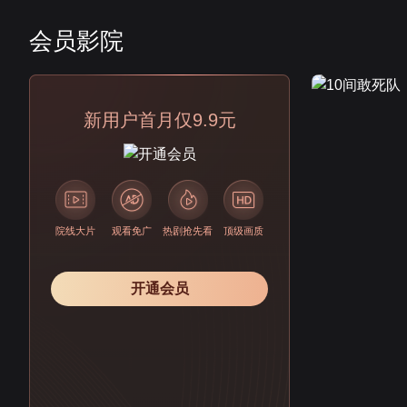
会员影院
会员
新用户首月仅9.9元
院线大片
观看免广
热剧抢先看
顶级画质
开通会员