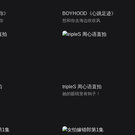
为你》
BOYHOOD《心跳足迹》
你
想和你去海边吹吹风
拍
tripleS 周心语直拍
她的眼睛里有钩子！