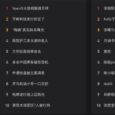
1
1
SpaceX火箭残骸撞月球
张朝阳
2
2
宇树科技发行价定了
Kell
3
3
“梅姨”真实姓名曝光
张曦匀
4
4
医院护工多次虐待老人
月涵书
5
5
兰州拉面或将改名
紫然
6
6
多名中国乘客被拒登机
陈丽pi
7
7
申通快递被立案调查
咝小喵
8
8
罗马机场小哥一口京腔
shalili
9
9
电摩逆行撞上迈凯伦
剑桥萌
10
10
赛里木湖景区7人被行拘
张慧雯w