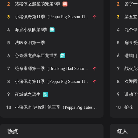
2
2
猪猪侠之超星萌宠第3季
警字一
3
3
小猪佩奇第11季（Peppa Pig Season 11）中文版
第五立
4
4
海底小纵队第6季
九个弹
5
5
法医秦明第一季
扁豆爱
6
6
心奇爆龙战车巨龙世界
进错门
7
7
绝命毒师第一季（Breaking Bad Season 1）
战火英
8
8
小猪佩奇第11季（Peppa Pig Season 11）中文版 有声音频
欢迎回
9
9
夜城赋之离生
谁动了
10
10
小猪佩奇 迷你剧 第三季（Peppa Pig Tales Series 3）英文版
护花
热点
红人