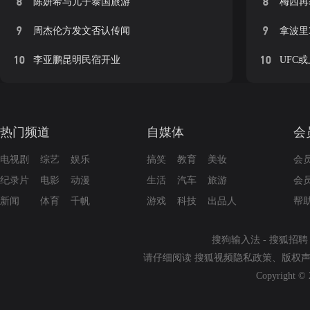
8
8
陈妍希与儿子泰国旅游
梅西再
9
9
周杰伦方发文否认传闻
拿波里
10
10
李亚鹏昆明民宿开业
UFC
热门频道
自媒体
会
电视剧
综艺
娱乐
搞笑
教育
美妆
会
纪录片
电影
动漫
生活
汽车
旅游
会
新闻
体育
千帆
游戏
科技
出品人
帮
搜狗输入法
-
搜狐招聘
请仔细阅读
搜狐视频隐私政策
、
版权
Copyright © 