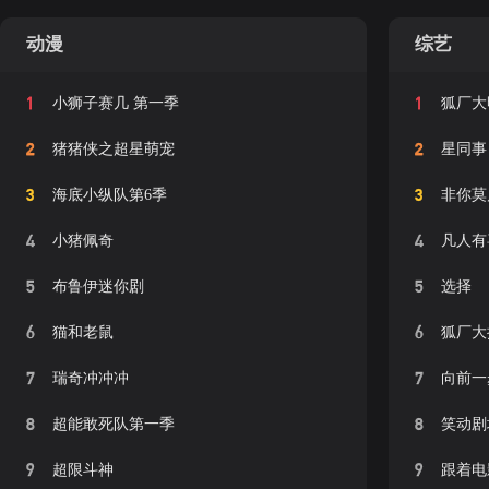
动漫
综艺
1
1
小狮子赛几 第一季
狐厂大
2
2
猪猪侠之超星萌宠
星同事
3
3
海底小纵队第6季
非你莫
4
4
小猪佩奇
凡人有
5
5
布鲁伊迷你剧
选择
6
6
猫和老鼠
狐厂大
7
7
瑞奇冲冲冲
向前一
8
8
超能敢死队第一季
笑动剧
9
9
超限斗神
跟着电