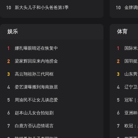
10
10
新大头儿子和小头爸爸第1季
金牌调
娱乐
体育
1
1
娜扎曝眼睛还在恢复中
国际米
2
2
梁家辉回应来内地捞金
国羽挺
3
3
高云翔祖孙三代同框
山东男
4
4
娄艺潇曝搬到海南旅居
辽宁卫
5
5
周渝民不让女儿谈恋爱
冠军｜
6
6
赵本山儿女合拍短剧
亚洲杯
7
7
白鹿方否认恋情谣言
欧冠：