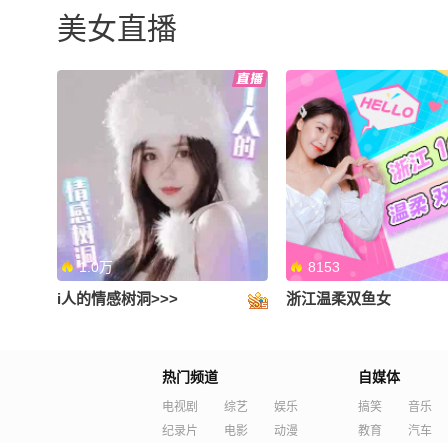
美女直播
1.0万
8153
i人的情感树洞>>>
浙江温柔双鱼女
热门频道
自媒体
电视剧
综艺
娱乐
搞笑
音乐
纪录片
电影
动漫
教育
汽车