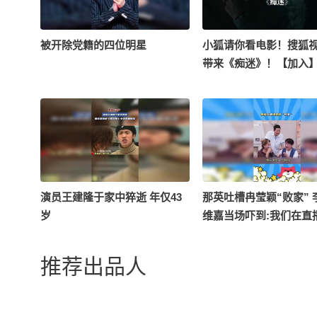
被开除党籍的四位明星
小狐请你看电影！搜狐
带来《痴迷》！【加入
展影迷圈，【关注】本
【转发】此动态并留言
的期待，小狐将随机抽
送出此片全国观影通兑
@Ai-徐凤年 @阿Sun 
丰 @搜狐艺人动态 @刘
青幕计划 @番茄大大233
演员王建隆于家中猝逝 年仅43
那英吐槽冉莹颖“败家” 
友娱乐 @短剧放映社 
岁
维嘉当场吓到:我们在直
@名人狐 @搜狐商城 
爆款剧场 #电影 #恐怖片
推荐出品人