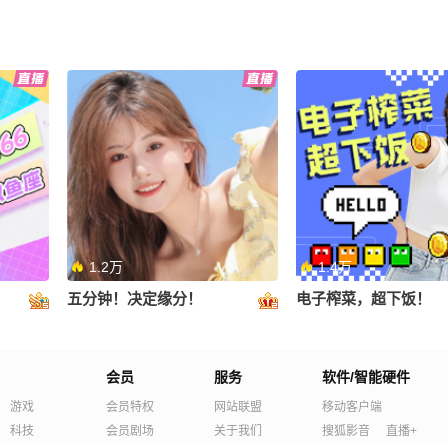
1.2万
1.4万
五分钟！决定缘分！
电子榨菜，超下饭！
会员
服务
软件/智能硬件
游戏
会员特权
网站联盟
移动客户端
科技
会员剧场
关于我们
搜狐影音
直播+