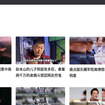
刚爱中南
赵本山的儿子到底有多狂，拿着
盘点娱乐圈军衔高得惊
！
两千万的金烟斗怒怼网友穷鬼
明星