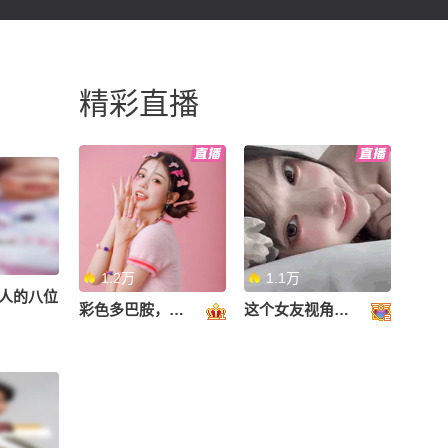
精彩直播
1.2万
1.1万
人的八位
彩色多巴胺，甜到心里啦！
这个女友视角好治愈~