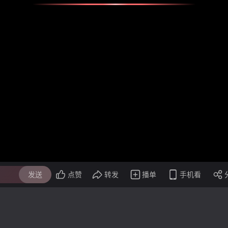
发送
点赞
转发
播单
手机看