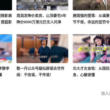
视频影展
周润发降价卖房，山顶豪宅4年
唐国强的堕落：从逼妻
】搜狐影
降价6000万港元仍无人问津
节不保，命运的惩罚令
账号，
你对电影
取幸运儿
券～
@小丰本
一杯 @
 @狐
李静李
敬一丹公众号疑似辟谣去世传
北大才女金铭：从国民
@狐圈圈
播
闻：不信谣，不传谣！
身，心酸谁懂
@野玫瑰
加入