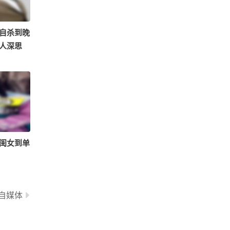
4722
奈斯~一颗糖丶
自杀到晚
人深思
闺女到单
自媒体