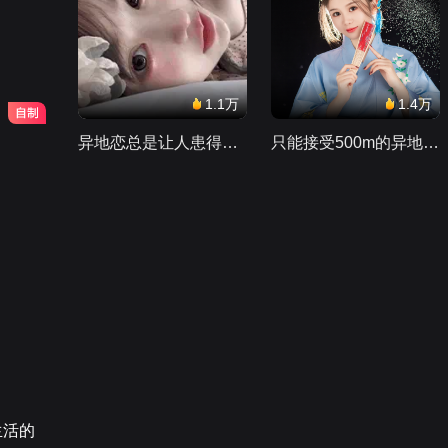
1.1万
1.4万
异地恋总是让人患得患失。。。
只能接受500m的异地恋，电动车没电了......