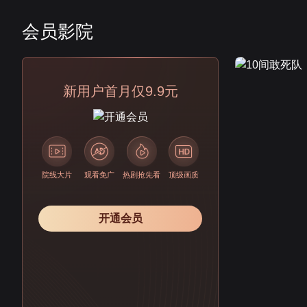
会员影院
会员
新用户首月仅9.9元
院线大片
观看免广
热剧抢先看
顶级画质
开通会员