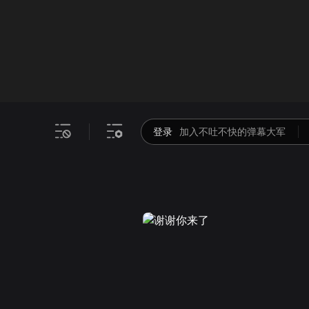
画面色彩调整
00
倍速
登录
加入不吐不快的弹幕大军