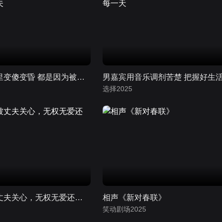
女嘉宾在婚姻里变傻变昏 都是因为被弟弟拿捏的丈夫
选择2025
女士控诉不被丈夫关心，无权无爱还要遭受家暴
相声《新对春联》
笑动剧场2025