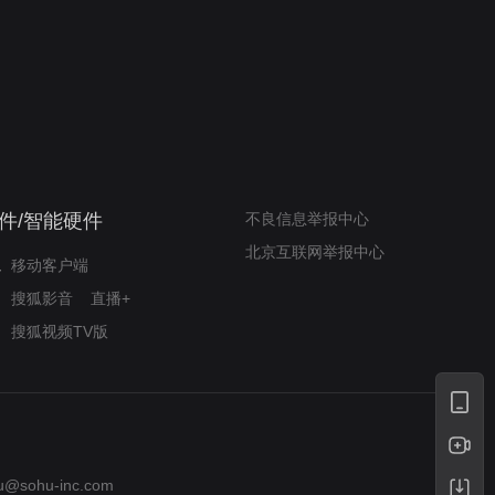
我的表兄维尼
律师文尼法庭无知遭监禁
件/智能硬件
不良信息举报中心
北京互联网举报中心
移动客户端
搜狐影音
直播+
搜狐视频TV版
u@sohu-inc.com