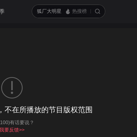
季
客户端播放
，不在所播放的节目版权范围
亮度
标准
-100)有话要说？
饱和度
100
循环播放
我要反馈>>
对比度
100
跳过片头片尾