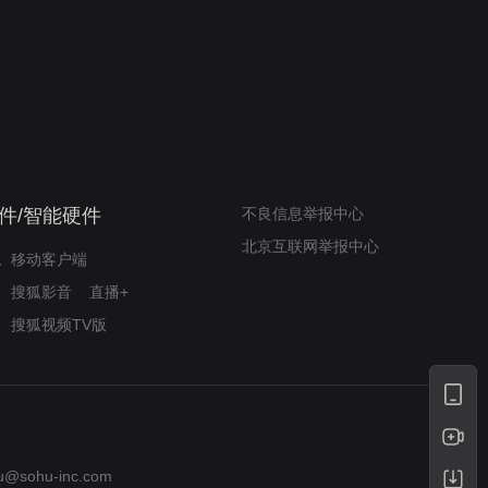
我的表兄维尼
律师文尼法庭无知遭监禁
件/智能硬件
不良信息举报中心
北京互联网举报中心
移动客户端
搜狐影音
直播+
搜狐视频TV版
u@sohu-inc.com