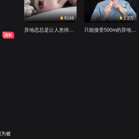
8166
1.2万
异地恋总是让人患得患失。。。
只能接受500m的异地恋，电动车没电了......