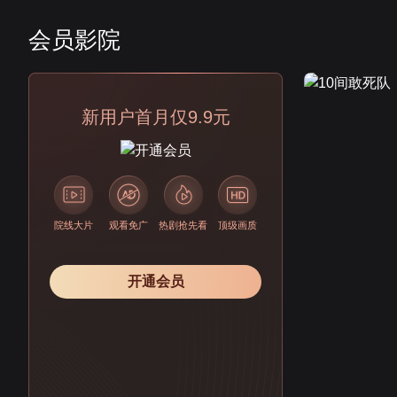
会员影院
会员
新用户首月仅9.9元
院线大片
观看免广
热剧抢先看
顶级画质
开通会员