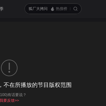
季
客户端播放
，不在所播放的节目版权范围
亮度
标准
-100)有话要说？
饱和度
100
循环播放
我要反馈>>
对比度
100
跳过片头片尾