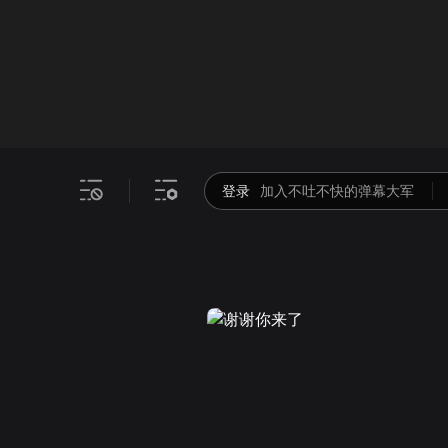
画面色彩调整
00
倍速
登录
加入不吐不快的弹幕大军