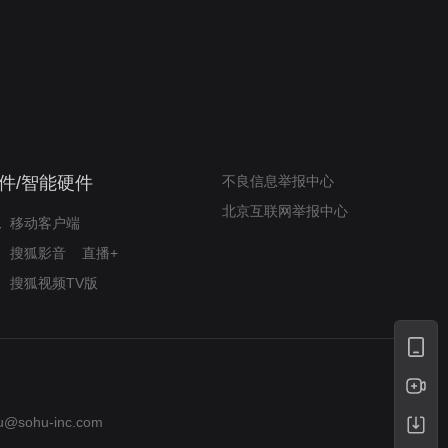
奇迹梦之队
小山羊威尔逆袭铸奇迹
件/智能硬件
不良信息举报中心
北京互联网举报中心
移动客户端
搜狐影音
直播+
搜狐视频TV版
u@sohu-inc.com