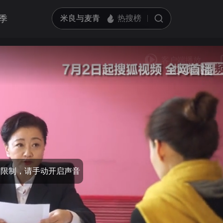
季
器限制，请手动开启声音
亮度
标准
饱和度
100
循环播放
对比度
100
跳过片头片尾