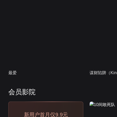
最爱
谋财陷阱（Kind
会员影院
会员
新用户首月仅9.9元