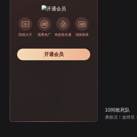
院线大片
观看免广
热剧抢先看
顶级画质
开通会员
10间敢死队
勇敢活！放肆笑