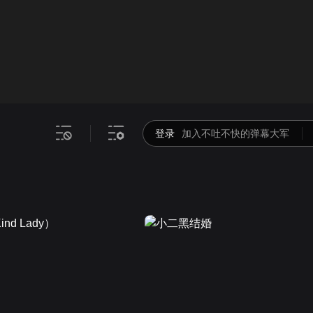
画面色彩调整
00
倍速
登录
加入不吐不快的弹幕大军