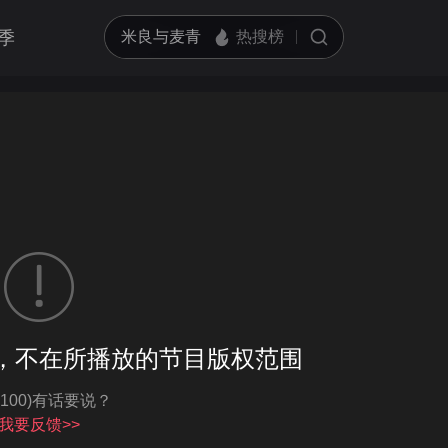
季
客户端播放
，不在所播放的节目版权范围
亮度
标准
-100)有话要说？
饱和度
100
循环播放
我要反馈>>
对比度
100
跳过片头片尾