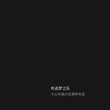
奇迹梦之队
！
小山羊威尔逆袭铸奇迹