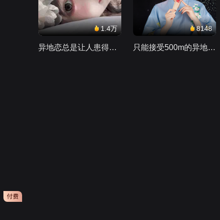
1.4万
8148
异地恋总是让人患得患失。。。
只能接受500m的异地恋，电动车没电了......
会员