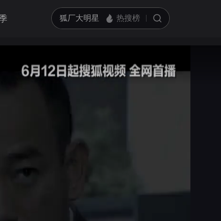
季
亮度
标准
饱和度
100
循环播放
对比度
100
跳过片头片尾