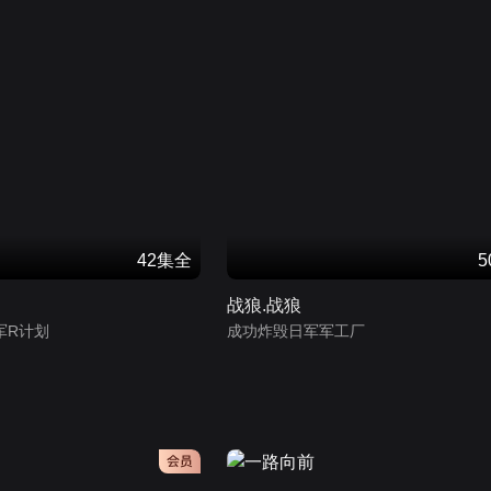
42集全
战狼.战狼
军R计划
成功炸毁日军军工厂
会员