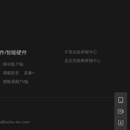
我的表兄维尼
律师文尼法庭无知遭监禁
件/智能硬件
不良信息举报中心
北京互联网举报中心
移动客户端
搜狐影音
直播+
搜狐视频TV版
u@sohu-inc.com