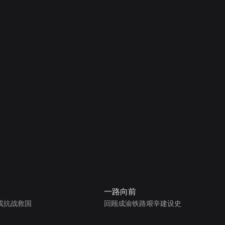
一路向前
戎抗战救国
回顾成渝铁路艰辛建设史