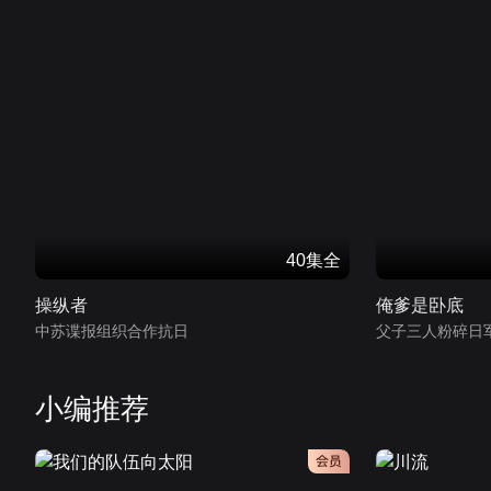
40集全
操纵者
俺爹是卧底
中苏谍报组织合作抗日
父子三人粉碎日
小编推荐
会员
会员