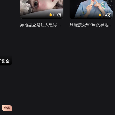
1.0万
1.4万
异地恋总是让人患得患失。。。
只能接受500m的异地恋，电动车没电了......
50集全