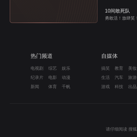
10间敢死队
勇敢活！放肆笑
热门频道
自媒体
电视剧
综艺
娱乐
搞笑
教育
美妆
纪录片
电影
动漫
生活
汽车
旅游
新闻
体育
千帆
游戏
科技
出品
请仔细阅读
搜狐