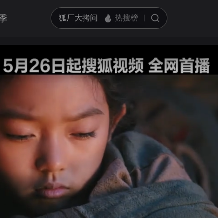
季
亮度
标准
饱和度
100
循环播放
对比度
100
跳过片头片尾