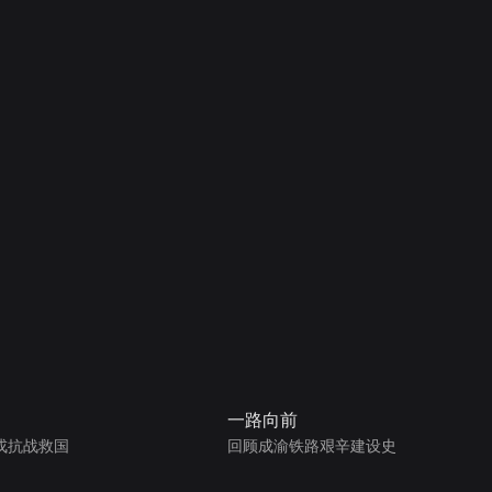
一路向前
戎抗战救国
回顾成渝铁路艰辛建设史