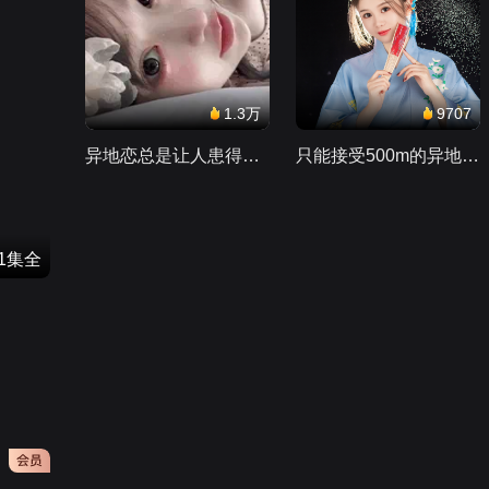
1.3万
9707
异地恋总是让人患得患失。。。
只能接受500m的异地恋，电动车没电了......
41集全