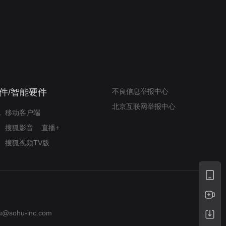
我的表兄维尼
律师文尼法庭无知遭监禁
件/智能硬件
不良信息举报中心
北京互联网举报中心
移动客户端
搜狐影音
直播+
搜狐视频TV版
u@sohu-inc.com