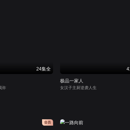
24集全
极品一家人
我诈
女汉子主厨逆袭人生
会员