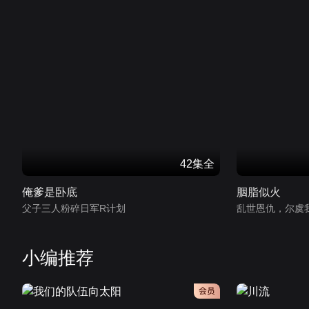
42集全
俺爹是卧底
胭脂似火
父子三人粉碎日军R计划
乱世恩仇，尔虞
小编推荐
会员
会员