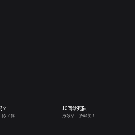
吗？
10间敢死队
，除了你
勇敢活！放肆笑！