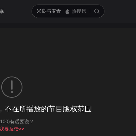
季
客户端播放
，不在所播放的节目版权范围
亮度
标准
-100)有话要说？
饱和度
100
循环播放
我要反馈>>
对比度
100
跳过片头片尾