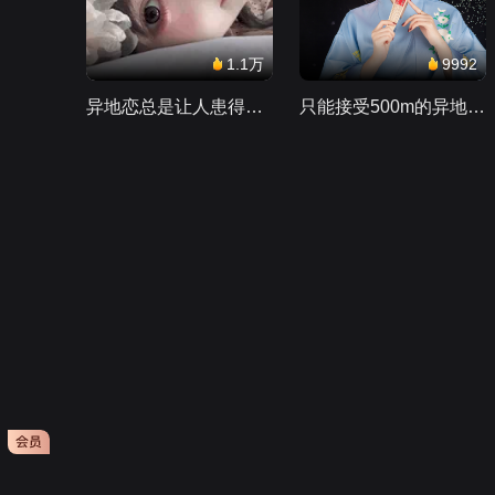
1.1万
9992
异地恋总是让人患得患失。。。
只能接受500m的异地恋，电动车没电了......