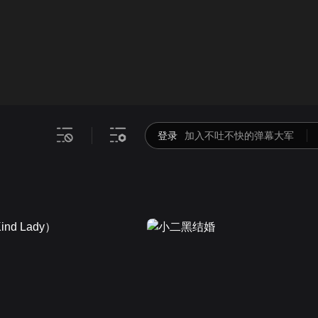
画面色彩调整
00
倍速
登录
加入不吐不快的弹幕大军