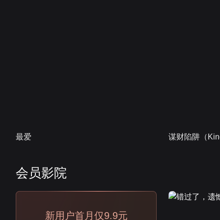
最爱
谋财陷阱（Kind
会员影院
会员
新用户首月仅9.9元