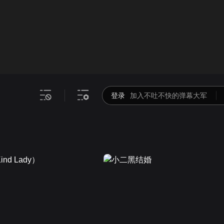
画面色彩调整
00
倍速
登录
加入不吐不快的弹幕大军