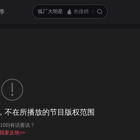
季
客户端播放
，不在所播放的节目版权范围
亮度
标准
-100)有话要说？
饱和度
100
循环播放
我要反馈>>
对比度
100
跳过片头片尾