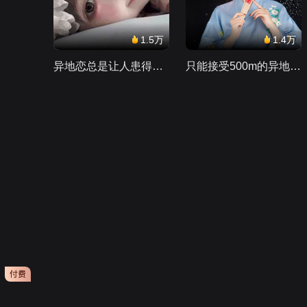
1.5万
1.4万
异地恋总是让人患得患失。。。
只能接受500m的异地恋，电动车没电了......
会员