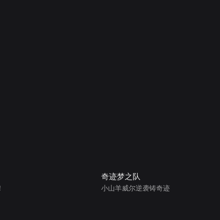
奇迹梦之队
！
小山羊威尔逆袭铸奇迹