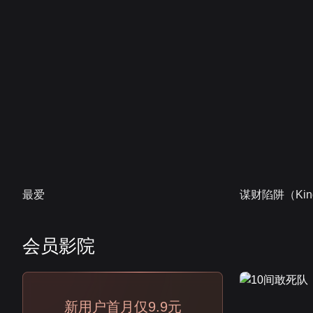
最爱
谋财陷阱（Kind
会员影院
会员
新用户首月仅9.9元