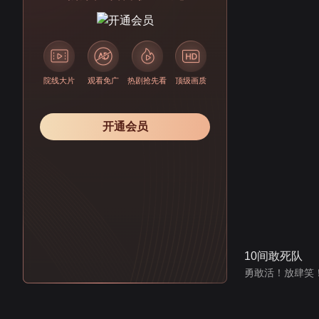
院线大片
观看免广
热剧抢先看
顶级画质
开通会员
10间敢死队
勇敢活！放肆笑