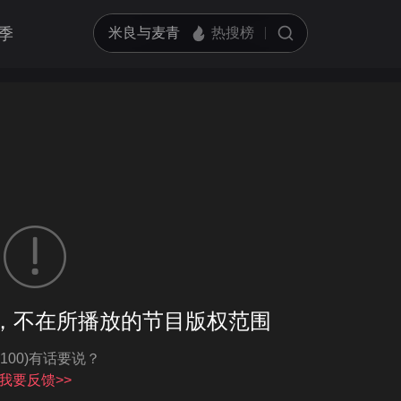
季
客户端播放
，不在所播放的节目版权范围
亮度
标准
-100)有话要说？
饱和度
100
循环播放
我要反馈>>
对比度
100
跳过片头片尾