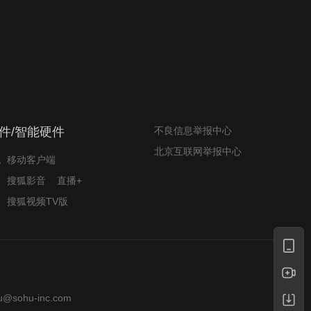
奇迹梦之队
小山羊威尔逆袭铸奇迹
件/智能硬件
不良信息举报中心
北京互联网举报中心
移动客户端
搜狐影音
直播+
搜狐视频TV版
u@sohu-inc.com