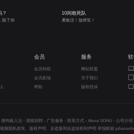
吗？
10间敢死队
，除了你
勇敢活！放肆笑！
会员
服务
软
会员特权
网站联盟
会员剧场
关于我们
人
帮助
版权投诉
搜狗输入法
-
搜狐招聘
-
广告服务
-
联系方式
-
About SOHU
-
公司介绍
视频隐私政策
、
版权声明
、
反盗版和反盗链权利声明
举报邮箱
jubaosoh