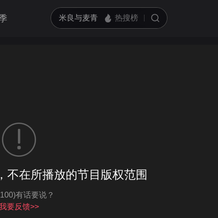
季
客户端播放
，不在所播放的节目版权范围
亮度
标准
-100)有话要说？
饱和度
100
循环播放
我要反馈>>
对比度
100
跳过片头片尾