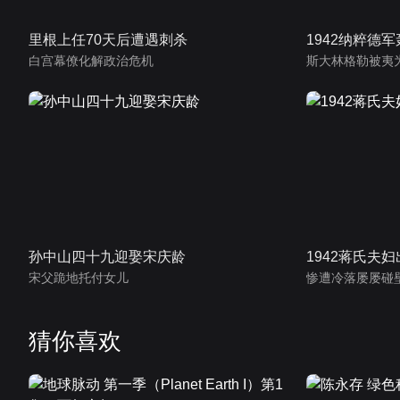
里根上任70天后遭遇刺杀
1942纳粹德
白宫幕僚化解政治危机
斯大林格勒被夷
孙中山四十九迎娶宋庆龄
1942蒋氏夫
宋父跪地托付女儿
惨遭冷落屡屡碰
猜你喜欢