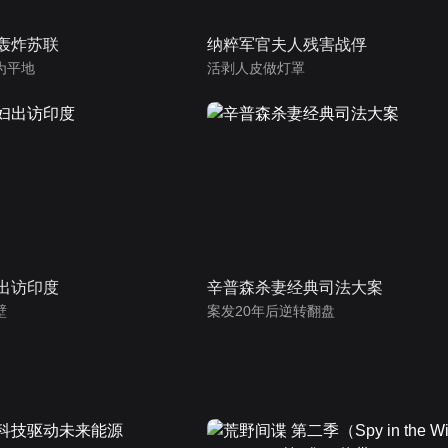
军轰炸苏联
纳粹军官夫人残害战俘
为平地
活剥人皮做灯罩
妇出访印度
辛普森杀妻经典司法大案
壁
案发20年后逆转翻盘