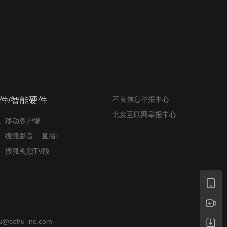
我的表兄维尼
律师文尼法庭无知遭监禁
件/智能硬件
不良信息举报中心
北京互联网举报中心
移动客户端
搜狐影音
直播+
搜狐视频TV版
u@sohu-inc.com