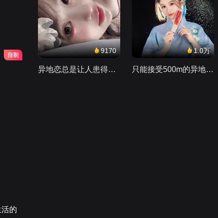
9170
1.0万
异地恋总是让人患得患失。。。
只能接受500m的异地恋，电动车没电了......