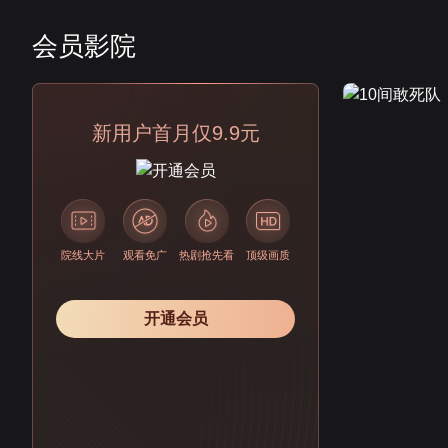
会员影院
会员
新用户首月仅9.9元
院线大片
观看免广
热剧抢先看
顶级画质
开通会员