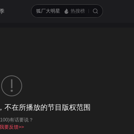
季
客户端播放
，不在所播放的节目版权范围
亮度
标准
-100)有话要说？
饱和度
100
循环播放
我要反馈>>
对比度
100
跳过片头片尾