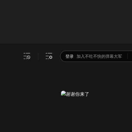
画面色彩调整
00
倍速
登录
加入不吐不快的弹幕大军