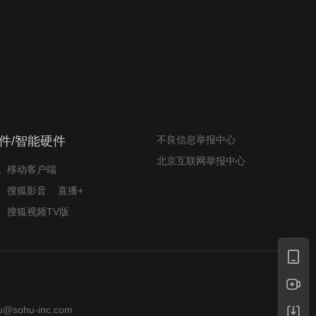
我的表兄维尼
律师文尼法庭无知遭监禁
件/智能硬件
不良信息举报中心
北京互联网举报中心
移动客户端
搜狐影音
直播+
搜狐视频TV版
u@sohu-inc.com