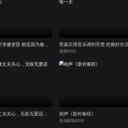
女嘉宾在婚姻里变傻变昏 都是因为被弟弟拿捏的丈夫
选择2025
女士控诉不被丈夫关心，无权无爱还要遭受家暴
相声《新对春联》
笑动剧场2025