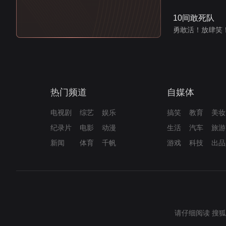
10间敢死队
勇敢活！放肆笑
热门频道
自媒体
电视剧
综艺
娱乐
搞笑
教育
美妆
纪录片
电影
动漫
生活
汽车
旅游
新闻
体育
千帆
游戏
科技
出品
请仔细阅读
搜狐