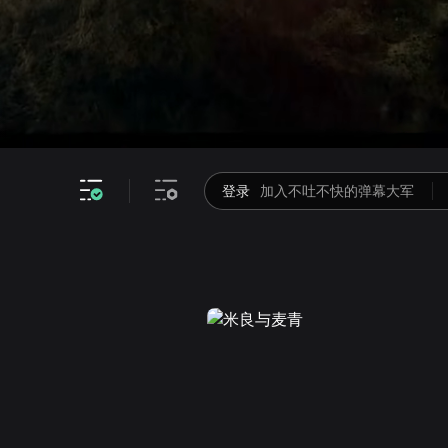
精华版16分钟
视频截取
只看韩东君,金晨
精华版34分钟
只看TA
高清
倍速
登录
加入不吐不快的弹幕大军