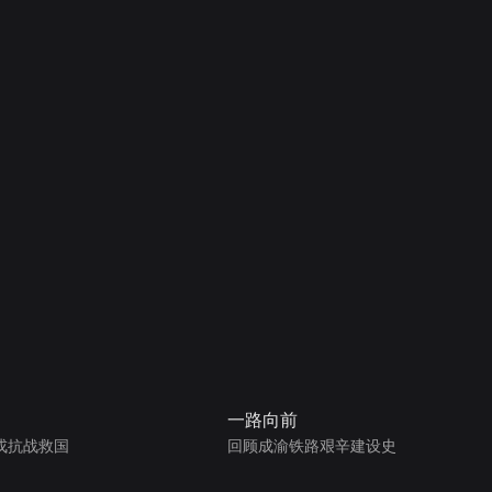
一路向前
戎抗战救国
回顾成渝铁路艰辛建设史