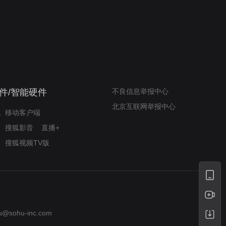
我的表兄维尼
律师文尼法庭无知遭监禁
件/智能硬件
不良信息举报中心
北京互联网举报中心
移动客户端
搜狐影音
直播+
搜狐视频TV版
u@sohu-inc.com