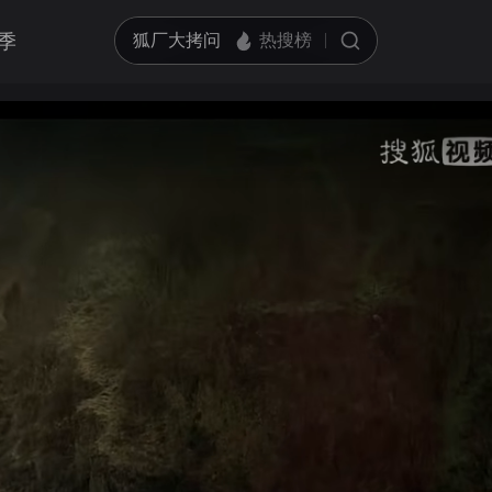
季
只看韩东君
循环播放
精华版37分钟
亮度
标准
跳过片头片尾
只看金晨
精华版36分钟
饱和度
100
画面色彩调整
只看王彦霖
对比度
100
AI明星识别