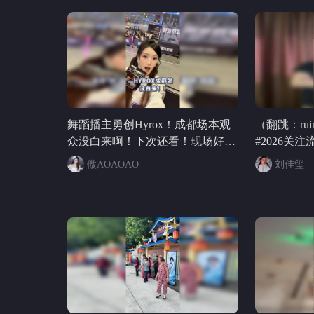
舞蹈播主勇创Hyrox！成都场本观
（翻跳：ruin
众没白来啊！下次还看！现场好热
#2026关
闹#hyrox潮流战队计划 @张朝阳 @
傲AOAOAO
刘佳玺
阿畅酷酷的 @KPOP狐 @孙子团
BTSZD @晓鸥哥 @迪卡普外奥
@Kdiyeah @美丽女人锅酱 @蜜零
@柒柒五今天早睡了么 @搜狐跑步
@搜狐体育 @一只飞鸿