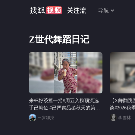
导航
Z世代舞蹈日记
来杯好茶摇一摇#周五入秋顶流选
【X舞翻跳
手已就位 #已严肃品鉴秋天的第一
谈#2026
杯奶茶 @张朝阳 @一只飞鸿
#2026关注
三岁娜拉
李雪林.
@KPOP狐 @阿畅酷酷的
秋关副本