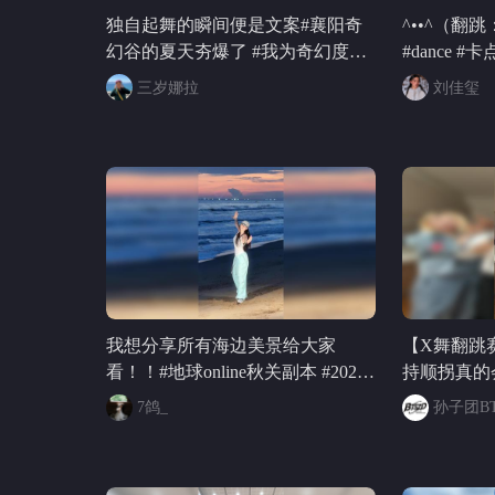
独自起舞的瞬间便是文案#襄阳奇
^••^（翻跳
幻谷的夏天夯爆了 #我为奇幻度假
#dance #
区代言 #在湖北看到了奇幻烟花 #
大赛
三岁娜拉
刘佳玺
公主抱就要公主来抱 #人类对湖北
襄阳奇幻谷的开发不足百分之一 @
张朝阳 @一只飞鸿 @KPOP狐 @阿
畅酷酷的
我想分享所有海边美景给大家
【X舞翻跳
看！！#地球online秋关副本 #2026
持顺拐真的会
秋季搜狐视频关注流大会 @张朝阳
舞蹈
7鸽_
孙子团BT
@涛姐是女神 @一只飞鸿 @潮流
舞蹈狐