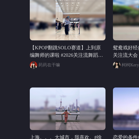
【KPOP翻跳SOLO赛道】上到原
鸳鸯戏好经典
编舞师的课啦 #2026关注流舞蹈大
关注流大会 #
赛 #lngsht
药药在干嘛
柯柯Kery
上海。。。大城市，我喜欢。#徐
恋爱的条件