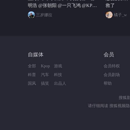
明浩 @张朝阳 @一只飞鸿 @KPOP
救了
狐 @阿畅酷酷的
三岁娜拉
橘子_w
自媒体
会员
全部
Kpop
游戏
会员特权
科普
汽车
科技
会员剧场
国风
搞笑
出品人
帮助
搜狐
请仔细阅读
搜狐视频隐