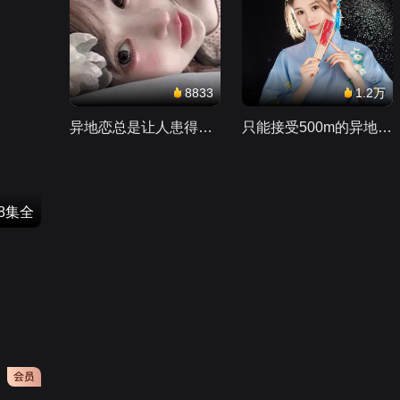
8833
1.2万
异地恋总是让人患得患失。。。
只能接受500m的异地恋，电动车没电了......
48集全