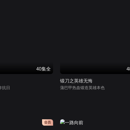
40集全
锻刀之英雄无悔
作抗日
蒲巴甲热血锻造英雄本色
会员