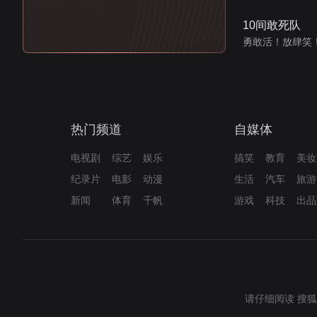
10间敢死队
勇敢活！放肆笑
热门频道
自媒体
电视剧
综艺
娱乐
搞笑
教育
美妆
纪录片
电影
动漫
生活
汽车
旅游
新闻
体育
千帆
游戏
科技
出品
请仔细阅读
搜狐