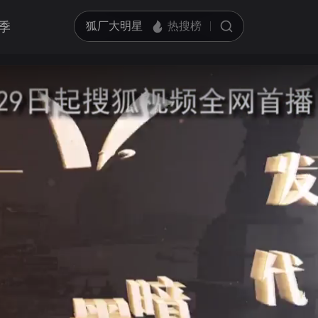
季
亮度
标准
饱和度
100
循环播放
对比度
100
跳过片头片尾