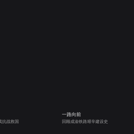
一路向前
戎抗战救国
回顾成渝铁路艰辛建设史